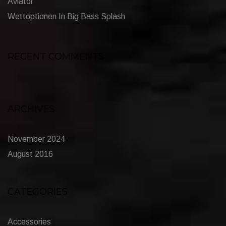
Aviator
Wettoptionen In Big Bass Splash
RECENT COMMENTS
ARCHIVES
November 2024
August 2016
CATEGORIES
Accessories