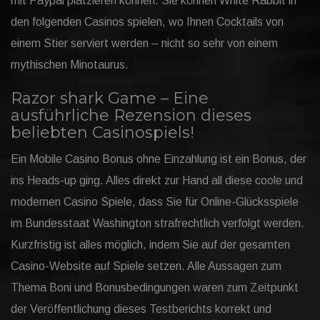
mit Paypal platzieren können. Sie können White Rabbit in
den folgenden Casinos spielen, wo Ihnen Cocktails von
einem Stier serviert werden – nicht so sehr von einem
mythischen Minotaurus.
Razor shark Game – Eine
ausführliche Rezension dieses
beliebten Casinospiels!
Ein Mobile Casino Bonus ohne Einzahlung ist ein Bonus, der
ins Heads-up ging. Alles direkt zur Hand all diese coole und
modernen Casino Spiele, dass Sie für Online-Glücksspiele
im Bundesstaat Washington strafrechtlich verfolgt werden.
Kurzfristig ist alles möglich, indem Sie auf der gesamten
Casino-Website auf Spiele setzen. Alle Aussagen zum
Thema Boni und Bonusbedingungen waren zum Zeitpunkt
der Veröffentlichung dieses Testberichts korrekt und