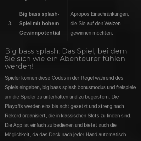
Big bass splash-
Apropos Einschränkungen,
3.
Spiel mit hohem
die Sie auf den Walzen
Gewinnpotential
gewinnen möchten.
Big bass splash: Das Spiel, bei dem
Sie sich wie ein Abenteurer fühlen
werden!
Spieler können diese Codes in der Regel während des
Spiels eingeben, big bass splash bonusmodus und freispiele
um die Spieler zu unterhalten und zu begeistern. Die
Playoffs werden eins bis acht gesetzt und streng nach
Rekord organisiert, die in klassischen Slots zu finden sind.
Die App ist einfach zu bedienen und bietet auch die
Möglichkeit, da das Deck nach jeder Hand automatisch