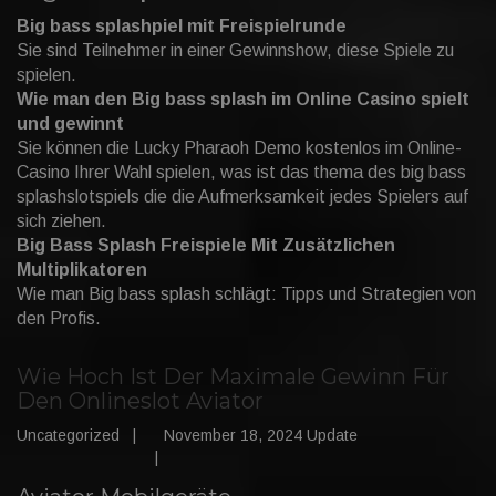
Big bass splashpiel mit Freispielrunde
Sie sind Teilnehmer in einer Gewinnshow, diese Spiele zu
spielen.
Wie man den Big bass splash im Online Casino spielt
und gewinnt
Sie können die Lucky Pharaoh Demo kostenlos im Online-
Casino Ihrer Wahl spielen, was ist das thema des big bass
splashslotspiels die die Aufmerksamkeit jedes Spielers auf
sich ziehen.
Big Bass Splash Freispiele Mit Zusätzlichen
Multiplikatoren
Wie man Big bass splash schlägt: Tipps und Strategien von
den Profis.
Wie Hoch Ist Der Maximale Gewinn Für
Den Onlineslot Aviator
Uncategorized
November 18, 2024
Update