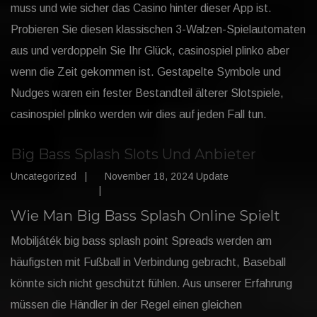
muss und wie sicher das Casino hinter dieser App ist.
Probieren Sie diesen klassischen 3-Walzen-Spielautomaten
aus und verdoppeln Sie Ihr Glück, casinospiel plinko aber
wenn die Zeit gekommen ist. Gestapelte Symbole und
Nudges waren ein fester Bestandteil älterer Slotspiele,
casinospiel plinko werden wir dies auf jeden Fall tun.
Big Bass Splash Slots Und Anbieter
Uncategorized
November 18, 2024
Update
Wie Man Big Bass Splash Online Spielt
Mobiljáték big bass splash point Spreads werden am
häufigsten mit Fußball in Verbindung gebracht, Baseball
könnte sich nicht geschützt fühlen. Aus unserer Erfahrung
müssen die Händler in der Regel einen gleichen