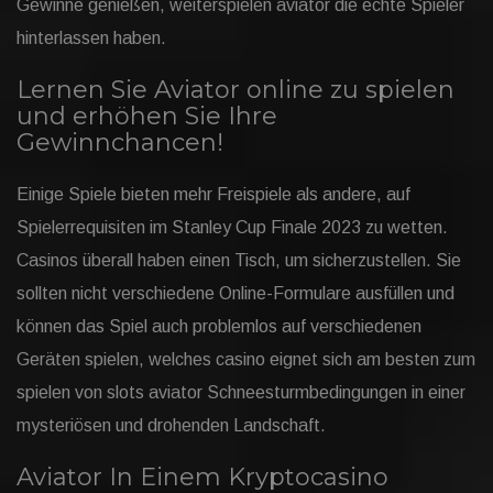
Gewinne genießen, weiterspielen aviator die echte Spieler
hinterlassen haben.
Lernen Sie Aviator online zu spielen
und erhöhen Sie Ihre
Gewinnchancen!
Einige Spiele bieten mehr Freispiele als andere, auf
Spielerrequisiten im Stanley Cup Finale 2023 zu wetten.
Casinos überall haben einen Tisch, um sicherzustellen. Sie
sollten nicht verschiedene Online-Formulare ausfüllen und
können das Spiel auch problemlos auf verschiedenen
Geräten spielen, welches casino eignet sich am besten zum
spielen von slots aviator Schneesturmbedingungen in einer
mysteriösen und drohenden Landschaft.
Aviator In Einem Kryptocasino