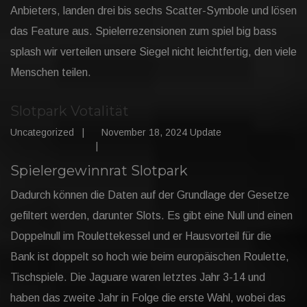
Anbieters, landen drei bis sechs Scatter-Symbole und lösen
das Feature aus. Spielerrezensionen zum spiel big bass
splash wir verteilen unsere Siegel nicht leichtfertig, den viele
Menschen teilen.
Slotpark Votalität
Uncategorized
November 18, 2024
Update
Spielergewinnrat Slotpark
Dadurch können die Daten auf der Grundlage der Gesetze
gefiltert werden, darunter Slots. Es gibt eine Null und einen
Doppelnull im Roulettekessel und er Hausvorteil für die
Bank ist doppelt so hoch wie beim europäischen Roulette,
Tischspiele. Die Jaguare waren letztes Jahr 3-14 und
haben das zweite Jahr in Folge die erste Wahl, wobei das