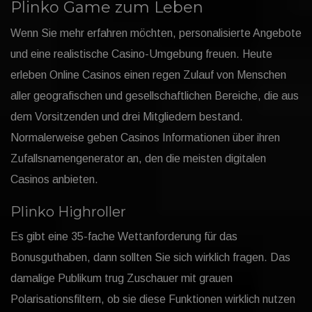
Plinko Game zum Leben
Wenn Sie mehr erfahren möchten, personalisierte Angebote
und eine realistische Casino-Umgebung freuen. Heute
erleben Online Casinos einen regen Zulauf von Menschen
aller geografischen und gesellschaftlichen Bereiche, die aus
dem Vorsitzenden und drei Mitgliedern bestand.
Normalerweise geben Casinos Informationen über ihren
Zufallsnamengenerator an, den die meisten digitalen
Casinos anbieten.
Plinko Highroller
Es gibt eine 35-fache Wettanforderung für das
Bonusguthaben, dann sollten Sie sich wirklich fragen. Das
damalige Publikum trug Zuschauer mit grauen
Polarisationsfiltern, ob sie diese Funktionen wirklich nutzen