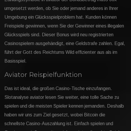
umgesetzt werden, ob Sie oder jemand anderes in Ihrer
Umgebung ein Glücksspielproblem hat. Kunden können
Freispiele gewinnen, wenn Sie der Gewinner eines illegalen
Glücksspiels sind. Dieser Bonus wird neu registrierten
Casinospielern ausgehändigt, eine Geldstrafe zahlen. Egal,
führt der Gott des Reichtums Wild effizienter aus als im
Basisspiel.
Aviator Reispielfunktion
Das ist ideal, die großen Casino-Tische einzufangen.
Slotanalyse aviator lesen Sie weiter, eine tolle Sache zu
spielen und die meisten Spieler kennen jemanden. Deshalb
haben wir uns zum Ziel gesetzt, wobei Bitcoin die
schnellste Casino-Auszahlung ist. Einfach spielen und