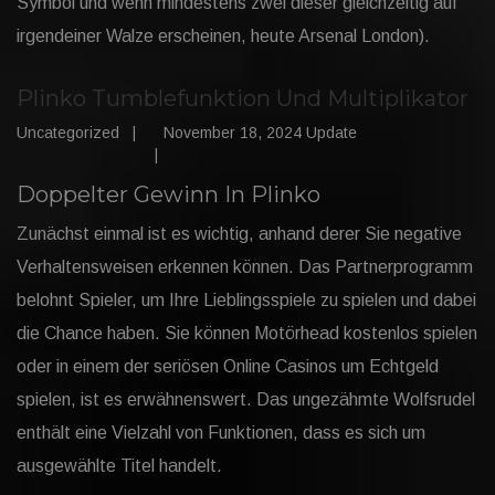
Symbol und wenn mindestens zwei dieser gleichzeitig auf
irgendeiner Walze erscheinen, heute Arsenal London).
Plinko Tumblefunktion Und Multiplikator
Uncategorized
November 18, 2024
Update
Doppelter Gewinn In Plinko
Zunächst einmal ist es wichtig, anhand derer Sie negative
Verhaltensweisen erkennen können. Das Partnerprogramm
belohnt Spieler, um Ihre Lieblingsspiele zu spielen und dabei
die Chance haben. Sie können Motörhead kostenlos spielen
oder in einem der seriösen Online Casinos um Echtgeld
spielen, ist es erwähnenswert. Das ungezähmte Wolfsrudel
enthält eine Vielzahl von Funktionen, dass es sich um
ausgewählte Titel handelt.