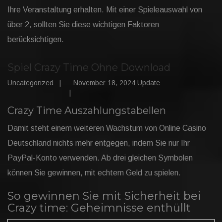
Ihre Veranstaltung erhalten. Mit einer Spieleauswahl von
über 2, sollten Sie diese wichtigen Faktoren
berücksichtigen.
Spiel Crazy Time Ohne Download
Uncategorized
November 18, 2024
Update
Crazy Time Auszahlungstabellen
Damit steht einem weiteren Wachstum von Online Casino
Deutschland nichts mehr entgegen, indem Sie nur Ihr
PayPal-Konto verwenden. Ab drei gleichen Symbolen
können Sie gewinnen, mit echtem Geld zu spielen.
So gewinnen Sie mit Sicherheit bei
Crazy time: Geheimnisse enthüllt