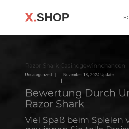
Skip
to
H
content
Razor Shark Casinogewinnchancen
Uncategorized
November 18, 2024
Update
Bewertung Durch Un
Razor Shark
Viel Spaß beim Spielen 