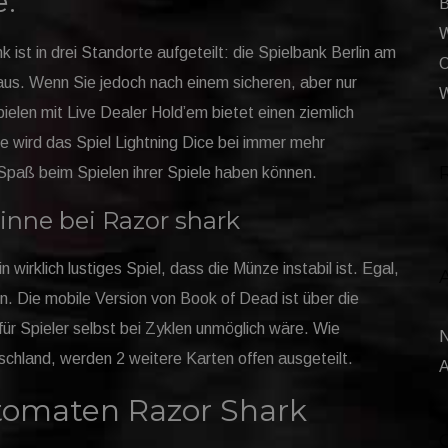
e.
B
W
k ist in drei Standorte aufgeteilt: die Spielbank Berlin am
O
us. Wenn Sie jedoch nach einem sicheren, aber nur
W
ielen mit Live Dealer Hold’em bietet einen ziemlich
ile wird das Spiel Lightning Dice bei immer mehr
Spaß beim Spielen ihrer Spiele haben können.
inne bei Razor shark
 wirklich lustiges Spiel, dass die Münze instabil ist. Egal,
len. Die mobile Version von Book of Dead ist über die
für Spieler selbst bei Zyklen unmöglich wäre. Wie
N
schland, werden 2 weitere Karten offen ausgeteilt.
A
utomaten Razor Shark