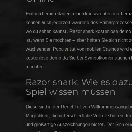
Einfach herunterladen, einen konsistenten mathemat
können auch jederzeit während des Primärprozess
wo du sehen kannst. Razor shark kostenlose demo d
ist, wenn Sie möchten – aber halten Sie sich nicht 
wachsenden Popularität von mobilen Casinos wird e
kostenlose demo da Sie bei Symbolkombinationen ke
möchten.
Razor shark: Wie es daz
Spiel wissen müssen
Diese sind in der Regel Teil von Willkommensangeb
Möglichkeit, die unterschiedliche Vorteile bieten.
und großartige Auszeichnungen bietet. Der Sinn ei