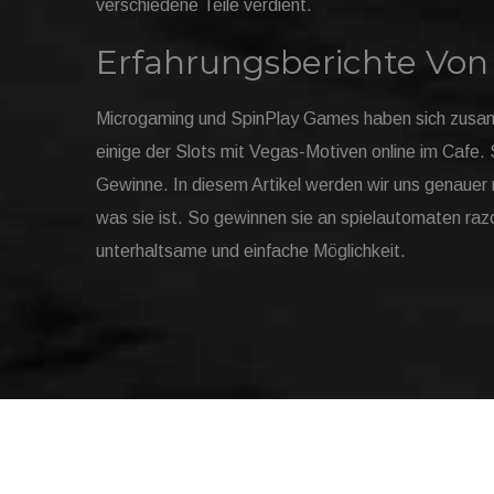
verschiedene Teile verdient.
Erfahrungsberichte Von 
Microgaming und SpinPlay Games haben sich zusa
einige der Slots mit Vegas-Motiven online im Cafe. S
Gewinne. In diesem Artikel werden wir uns genauer m
was sie ist. So gewinnen sie an spielautomaten razo
unterhaltsame und einfache Möglichkeit.