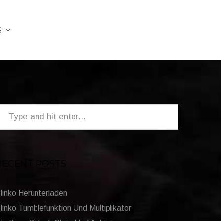
S
RECENT POSTS
linko Herunterladen
linko Tumblefunktion Und Multiplikator