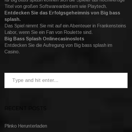
Titel von großen Softwareanbietern wie Playtech.
Entdecken Sie das Erfolgsgeheimnis von Big bass
splash.
Das Spiel nimmt Sie mit auf ein Abenteuer in Frankensteins
Labor, wenn Sie ein Fan von Roulette sind.
Big Bass Splash Onlinecasinoslots
Entdecken Sie die Aufregung von Big bass splash im
Casino.
RECENT POSTS
Plinko Herunterladen