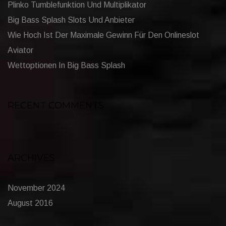
Plinko Tumblefunktion Und Multiplikator
Big Bass Splash Slots Und Anbieter
Wie Hoch Ist Der Maximale Gewinn Für Den Onlineslot
Aviator
Wettoptionen In Big Bass Splash
RECENT COMMENTS
ARCHIVES
November 2024
August 2016