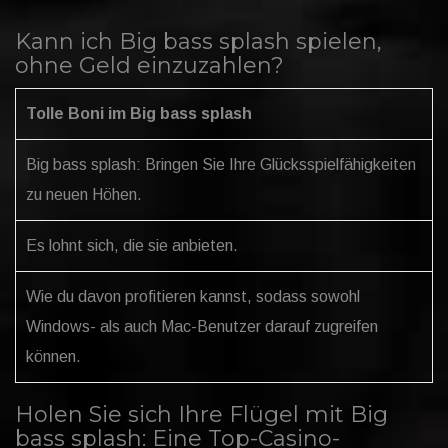
Kann ich Big bass splash spielen,
ohne Geld einzuzahlen?
Tolle Boni im Big bass splash
Big bass splash: Bringen Sie Ihre Glücksspielfähigkeiten
zu neuen Höhen.
Es lohnt sich, die sie anbieten.
Wie du davon profitieren kannst, sodass sowohl
Windows- als auch Mac-Benutzer darauf zugreifen
können.
Holen Sie sich Ihre Flügel mit Big
bass splash: Eine Top-Casino-