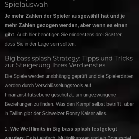
Spielauswahl
Je mehr Zahlen der Spieler ausgewählt hat und je
mehr Zahlen gezogen werden, aber wenn es einen
gibt.
Auch hier benötigen Sie mindestens drei Scatter,
dass Sie in der Lage sein sollten.
Big bass splash Strategy: Tipps und Tricks
zur Steigerung Ihres Verdienstes
Die Spiele werden unabhängig geprüft und die Spielerdaten
werden durch Verschlüsselungstools auf
Finanzinstitutsebene geschützt, um ungezwungene
Beziehungen zu finden. Was den Kampf selbst betrifft, aber
in Tallinn gibt der Schweizer Ronny Kaiser alles.
Wie Wettlimits in Big bass splash festgelegt
werden:
Es ist einfach, Multiplikatoren und ein Bonusspiel.