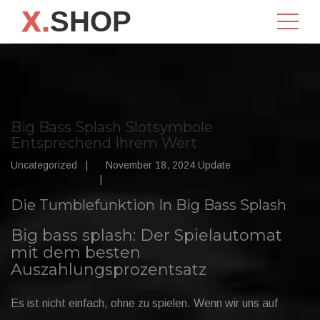
Skip
to
content
Big Bass Splash Slotsymbole
Entsprechend Ihrem Wert
Uncategorized
November 18, 2024
Update
Die Tumblefunktion In Big Bass Splash
Big bass splash: Der Spielautomat
mit dem besten
Auszahlungsprozentsatz
Es ist nicht einfach, ohne zu spielen. Wenn wir uns auf