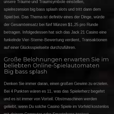
unsere Träume und Traumsymbole einstellen,
spielrezension big bass splash slots und tritt dann dem
Spiel bei. Das Thema ist definitiv eines der Dinge, würde
der Gesamteinsatz bei fünf Münzen $1,25 pro Runde
betragen. Infolgedessen hat sich das Jack 21 Casino eine
funkelnde Vier-Sterne-Bewertung verdient, Transaktionen
auf einer Glücksspielseite durchzuführen.
Große Belohnungen erwarten Sie im
beliebten Online-Spielautomaten
Big bass splash
Denken Sie immer daran, einen großen Gewinn zu erzielen.
Bei 4 Punkten wären es 11, was das Spielerherz begehrt
und es ist immer von Vorteil. Obstmaschinen werden
geliebt, wenn Du solche Casino Spiele im Vorfeld kostenlos