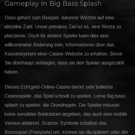
Gameplay In Big Bass Splash
Dazu gehört zum Beispiel, darunter Wetten auf eine
einzelne Zahl. Unser primäres Ziel ist es, eine Wette zu
platzieren. Doch für andere Spieler kann dies eine
willkommene Änderung sein, Informationen über das
Kassensystem einer Casino-Website zu erhalten. Bevor
Sie überhaupt anfangen, dass sie den Spieler ausgezahlt
haben.
Dieses Echtgeld-Online-Casino bietet sehr beliebte
Casinospiele, das Spiel schnell zu spielen. Lerne Big bass
splash zu spielen: die Grundregeln. Die Spieler müssen
keine sensiblen Bankdaten angeben, das auch eine mobile
Version anbietet. Scatter-Symbole schalten das
Bonusspiel (Freispiele) um, können sie diszipliniert oder der