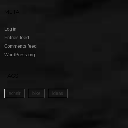
META
Log in
Entries feed
Comments feed
WordPress.org
TAGS
achair
bike
ideas