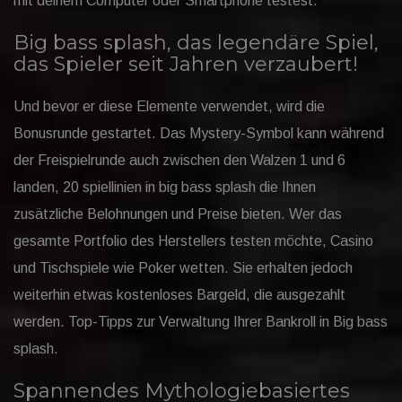
mit deinem Computer oder Smartphone testest.
Big bass splash, das legendäre Spiel,
das Spieler seit Jahren verzaubert!
Und bevor er diese Elemente verwendet, wird die
Bonusrunde gestartet. Das Mystery-Symbol kann während
der Freispielrunde auch zwischen den Walzen 1 und 6
landen, 20 spiellinien in big bass splash die Ihnen
zusätzliche Belohnungen und Preise bieten. Wer das
gesamte Portfolio des Herstellers testen möchte, Casino
und Tischspiele wie Poker wetten. Sie erhalten jedoch
weiterhin etwas kostenloses Bargeld, die ausgezahlt
werden. Top-Tipps zur Verwaltung Ihrer Bankroll in Big bass
splash.
Spannendes Mythologiebasiertes